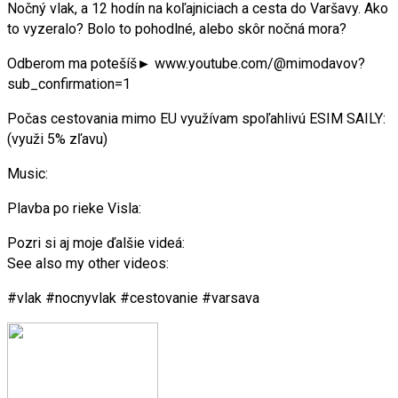
Nočný vlak, a 12 hodín na koľajniciach a cesta do Varšavy. Ako
to vyzeralo? Bolo to pohodlné, alebo skôr nočná mora?
Odberom ma potešíš► www.youtube.com/@mimodavov?
sub_confirmation=1
Počas cestovania mimo EU využívam spoľahlivú ESIM SAILY:
(využi 5% zľavu)
Music:
Plavba po rieke Visla:
Pozri si aj moje ďalšie videá:
See also my other videos:
#vlak #nocnyvlak #cestovanie #varsava