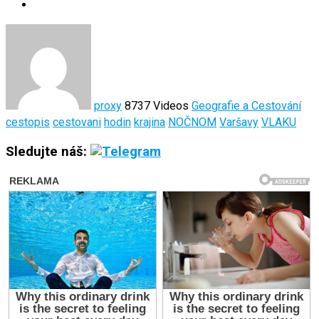
proxy
8737 Videos
Geografie a Cestování
cestopis
cestovani
hodin
krajina
NOČNOM
Varšavy
VLAKU
Sledujte náš: