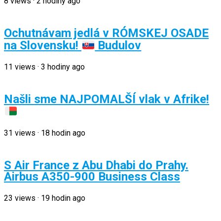
8
views
·
2 hodiny ago
Ochutnávam jedlá v RÓMSKEJ OSADE
na Slovensku!
Budulov
11
views
·
3 hodiny ago
Našli sme NAJPOMALŠÍ vlak v Afrike!
31
views
·
18 hodin ago
S Air France z Abu Dhabi do Prahy.
Airbus A350-900 Business Class
23
views
·
19 hodin ago