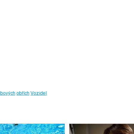
ábových
obřích
Vozidel