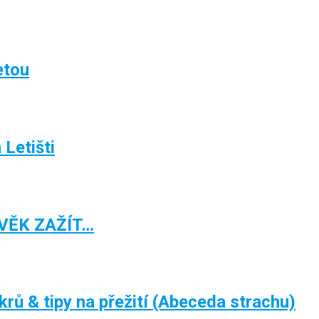
etou
Letišti
VĚK ZAŽÍT…
& tipy na přežití (Abeceda strachu)