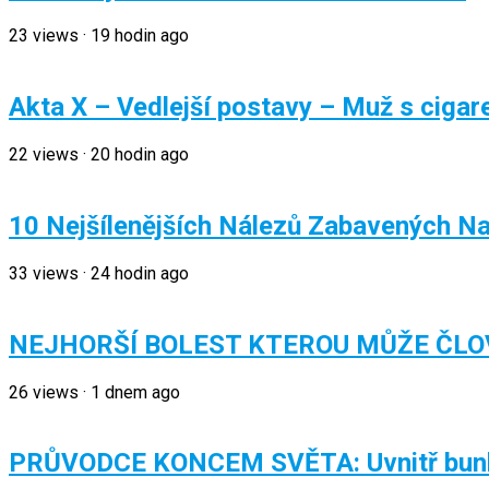
23
views
·
19 hodin ago
Akta X – Vedlejší postavy – Muž s cigar
22
views
·
20 hodin ago
10 Nejšílenějších Nálezů Zabavených Na 
33
views
·
24 hodin ago
NEJHORŠÍ BOLEST KTEROU MŮŽE ČLO
26
views
·
1 dnem ago
PRŮVODCE KONCEM SVĚTA: Uvnitř bunkrů 