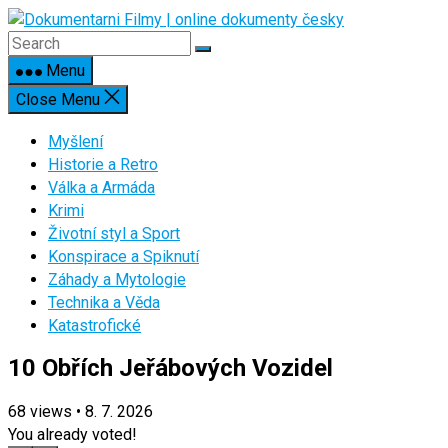
Skip
to
content
Menu
Close Menu
Myšlení
Historie a Retro
Válka a Armáda
Krimi
Životní styl a Sport
Konspirace a Spiknutí
Záhady a Mytologie
Technika a Věda
Katastrofické
10 Obřích Jeřábových Vozidel
68
views
•
8. 7. 2026
You already voted!