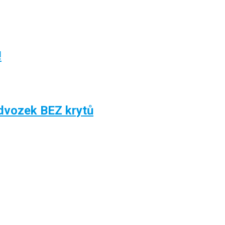
!
dvozek BEZ krytů