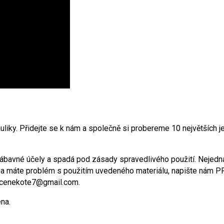
rauliky. Přidejte se k nám a společně si probereme 10 největších je
ábavné účely a spadá pod zásady spravedlivého použití. Nejedná
eu a máte problém s použitím uvedeného materiálu, napište ná
vicenekote7@gmail.com.
na.