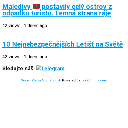
Maledivy
postavily celý ostrov z
odpadků turistů. Temná strana ráje
42
views
·
1 dnem ago
10 Nejnebezpečnějších Letišť na Světě
42
views
·
1 dnem ago
Sledujte náš:
Social Media Auto Publish
Powered By :
XYZScripts.com