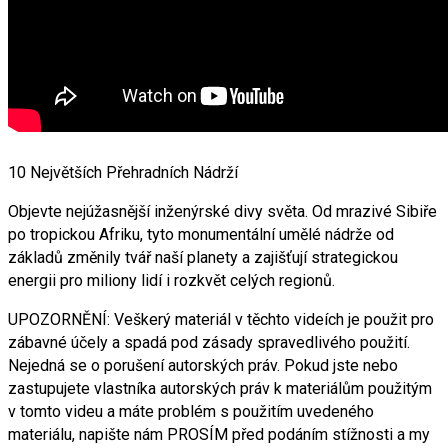
10 Největších Přehradních Nádrží
Objevte nejúžasnější inženýrské divy světa. Od mrazivé Sibiře
po tropickou Afriku, tyto monumentální umělé nádrže od
základů změnily tvář naší planety a zajišťují strategickou
energii pro miliony lidí i rozkvět celých regionů.
UPOZORNĚNÍ: Veškerý materiál v těchto videích je použit pro
zábavné účely a spadá pod zásady spravedlivého použití.
Nejedná se o porušení autorských práv. Pokud jste nebo
zastupujete vlastníka autorských práv k materiálům použitým
v tomto videu a máte problém s použitím uvedeného
materiálu, napište nám PROSÍM před podáním stížnosti a my