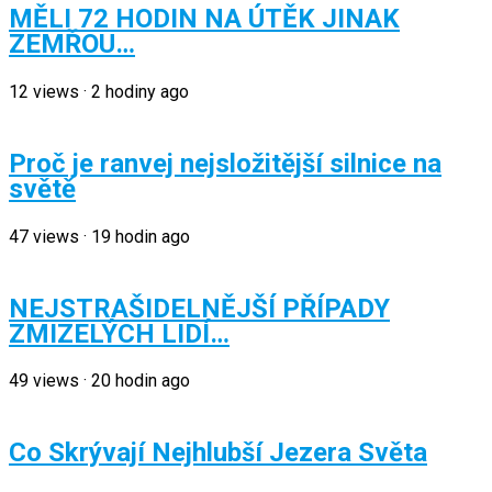
MĚLI 72 HODIN NA ÚTĚK JINAK
ZEMŘOU…
12
views
·
2 hodiny ago
Proč je ranvej nejsložitější silnice na
světě
47
views
·
19 hodin ago
NEJSTRAŠIDELNĚJŠÍ PŘÍPADY
ZMIZELÝCH LIDÍ…
49
views
·
20 hodin ago
Co Skrývají Nejhlubší Jezera Světa