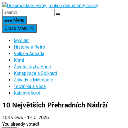
Skip
to
content
Menu
Close Menu
Myšlení
Historie a Retro
Válka a Armáda
Krimi
Životní styl a Sport
Konspirace a Spiknutí
Záhady a Mytologie
Technika a Věda
Katastrofické
10 Největších Přehradních Nádrží
104
views
•
13. 5. 2026
You already voted!