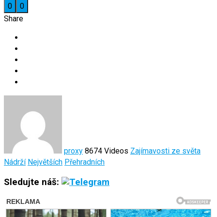
0
0
Share
proxy
8674 Videos
Zajímavosti ze světa
Nádrží
Největších
Přehradních
Sledujte náš: