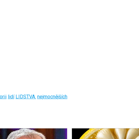
orii
lidí
LIDSTVA.
nejmocnějších