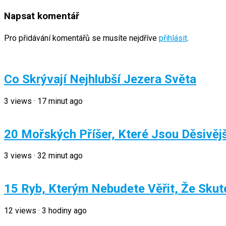
Napsat komentář
Pro přidávání komentářů se musíte nejdříve
přihlásit
.
Co Skrývají Nejhlubší Jezera Světa
3
views
·
17 minut ago
20 Mořských Příšer, Které Jsou Děsivě
3
views
·
32 minut ago
15 Ryb, Kterým Nebudete Věřit, Že Skute
12
views
·
3 hodiny ago