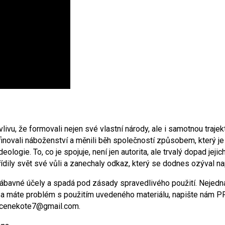
vu, že formovali nejen své vlastní národy, ale i samotnou trajektor
finovali náboženství a měnili běh společností způsobem, který je
 ideologie. To, co je spojuje, není jen autorita, ale trvalý dopad
řídily svět své vůli a zanechaly odkaz, který se dodnes ozýval nap
ábavné účely a spadá pod zásady spravedlivého použití. Nejedná
eu a máte problém s použitím uvedeného materiálu, napište ná
vicenekote7@gmail.com.