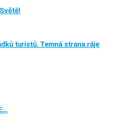
Světě!
adků turistů. Temná strana ráje
E…