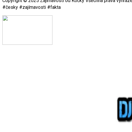
Copyright © 2025 Zajímavosti od Kočky Všechna práva vyhraze
#česky #zajímavosti #fakta