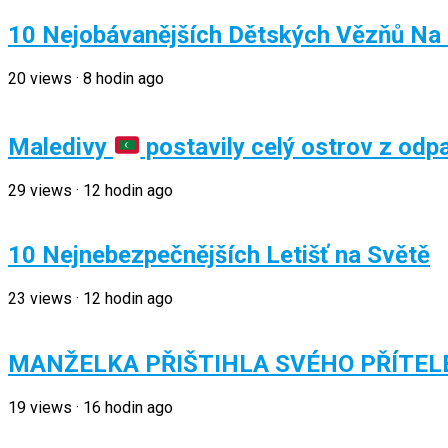
10 Nejobávanějších Dětských Vězňů Na 
20
views
·
8 hodin ago
Maledivy
postavily celý ostrov z odp
29
views
·
12 hodin ago
10 Nejnebezpečnějších Letišť na Světě
23
views
·
12 hodin ago
MANŽELKA PŘIŠTIHLA SVÉHO PŘÍTEL
19
views
·
16 hodin ago