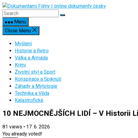
Skip
to
content
Menu
Close Menu
Myšlení
Historie a Retro
Válka a Armáda
Krimi
Životní styl a Sport
Konspirace a Spiknutí
Záhady a Mytologie
Technika a Věda
Katastrofické
10 NEJMOCNĚJŠÍCH LIDÍ – V Historii L
81
views
•
17. 6. 2026
You already voted!