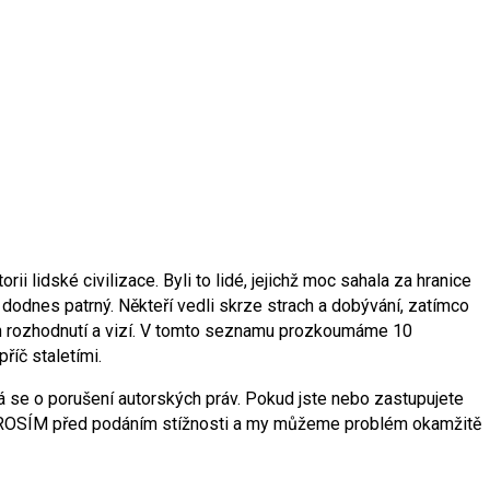
ii lidské civilizace. Byli to lidé, jejichž moc sahala za hranice
 dodnes patrný. Někteří vedli skrze strach a dobývání, zatímco
 jejich rozhodnutí a vizí. V tomto seznamu prozkoumáme 10
říč staletími.
 se o porušení autorských práv. Pokud jste nebo zastupujete
m PROSÍM před podáním stížnosti a my můžeme problém okamžitě