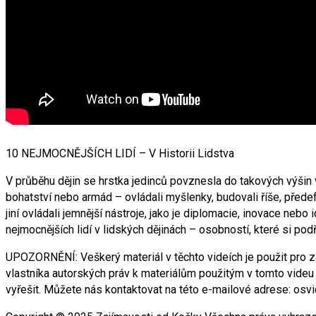
10 NEJMOCNĚJŠÍCH LIDÍ – V Historii Lidstva
V průběhu dějin se hrstka jedinců povznesla do takových výšin vli
bohatství nebo armád – ovládali myšlenky, budovali říše, přede
jiní ovládali jemnější nástroje, jako je diplomacie, inovace nebo
nejmocnějších lidí v lidských dějinách – osobností, které si pod
UPOZORNĚNÍ: Veškerý materiál v těchto videích je použit pro z
vlastníka autorských práv k materiálům použitým v tomto vid
vyřešit. Můžete nás kontaktovat na této e-mailové adrese: os