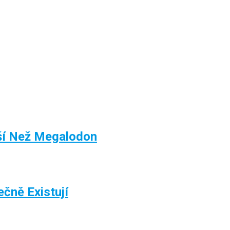
jší Než Megalodon
čně Existují