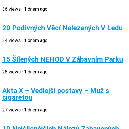
36
views
·
1 dnem ago
20 Podivných Věcí Nalezených V Ledu
34
views
·
1 dnem ago
15 Šílených NEHOD V Zábavním Parku
28
views
·
1 dnem ago
Akta X – Vedlejší postavy – Muž s
cigaretou
27
views
·
1 dnem ago
10 Nejšílenějších Nálezů Zabavených