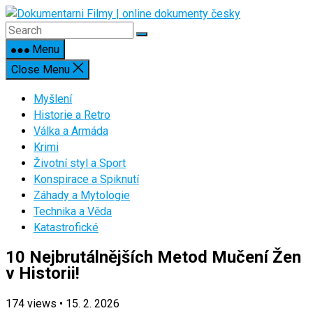
Skip
to
content
Menu
Close Menu
Myšlení
Historie a Retro
Válka a Armáda
Krimi
Životní styl a Sport
Konspirace a Spiknutí
Záhady a Mytologie
Technika a Věda
Katastrofické
10 Nejbrutálnějších Metod Mučení Žen
v Historii!
174
views
•
15. 2. 2026