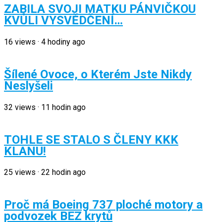
ZABILA SVOJI MATKU PÁNVIČKOU
KVŮLI VYSVĚDČENÍ…
16
views
·
4 hodiny ago
Šílené Ovoce, o Kterém Jste Nikdy
Neslyšeli
32
views
·
11 hodin ago
TOHLE SE STALO S ČLENY KKK
KLANU!
25
views
·
22 hodin ago
Proč má Boeing 737 ploché motory a
podvozek BEZ krytů