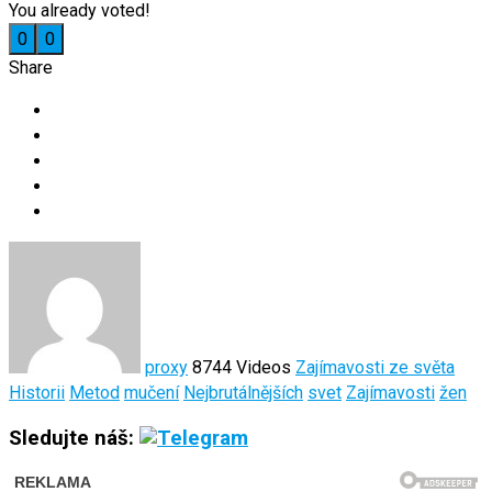
You already voted!
0
0
Share
proxy
8744 Videos
Zajímavosti ze světa
Historii
Metod
mučení
Nejbrutálnějších
svet
Zajímavosti
žen
Sledujte náš: