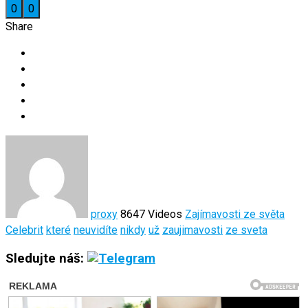
0
0
Share
proxy
8647 Videos
Zajímavosti ze světa
Celebrit
které
neuvidíte
nikdy
už
zaujimavosti
ze sveta
Sledujte náš: