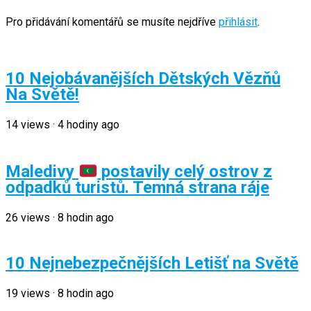
Pro přidávání komentářů se musíte nejdříve
přihlásit
.
10 Nejobávanějších Dětských Vězňů
Na Světě!
14
views
·
4 hodiny ago
Maledivy
postavily celý ostrov z
odpadků turistů. Temná strana ráje
26
views
·
8 hodin ago
10 Nejnebezpečnějších Letišť na Světě
19
views
·
8 hodin ago