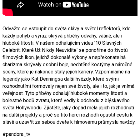
Odvažte se vstoupit do světa slávy a světel reflektorů, kde
každý pohyb a výraz skrývá příběhy odvahy, vášně, ale i
hluboké lítosti. V našem odhalujícím videu ’10 Slavných
Celebrit, Které Už Nikdy Neuvidíte‘ se ponoříme do životů
filmových ikon, jejichž dokonalé výkony a nepřekonatelná
charizma skrývaly osobní boje, nechtěné kostýmy a náročné
scény, které je nakonec stály jejich kariéry. Vzpomínáme na
legendy jako Kat Denningsa další hvězdy, které svými
rozhodnutími formovaly nejen své životy, ale i to, jak je vnímá
veřejnost. Tyto příběhy odhalují hluboké momenty lítosti a
bolestné bodů zvratu, které vedly k odchodu z blýskavého
světa Hollywoodu. Zjistěte, jaký dopad měla jejich rozhodnutí
na další projekty a proč se tito herci rozhodli opustit cestu k
slávě a uzavřít za sebou dveře k filmovému průmyslu navždy.
#pandora_tv