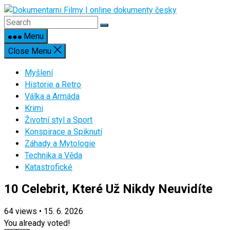
Skip
to
content
Menu
Close Menu
Myšlení
Historie a Retro
Válka a Armáda
Krimi
Životní styl a Sport
Konspirace a Spiknutí
Záhady a Mytologie
Technika a Věda
Katastrofické
10 Celebrit, Které Už Nikdy Neuvidíte
64
views
•
15. 6. 2026
You already voted!