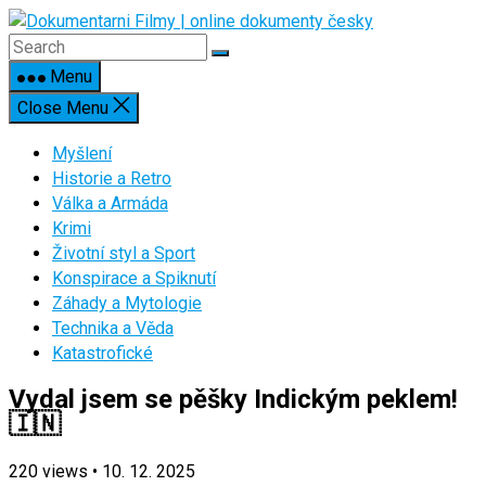
Skip
to
content
Menu
Close Menu
Myšlení
Historie a Retro
Válka a Armáda
Krimi
Životní styl a Sport
Konspirace a Spiknutí
Záhady a Mytologie
Technika a Věda
Katastrofické
Vydal jsem se pěšky Indickým peklem!
🇮🇳
220
views
•
10. 12. 2025