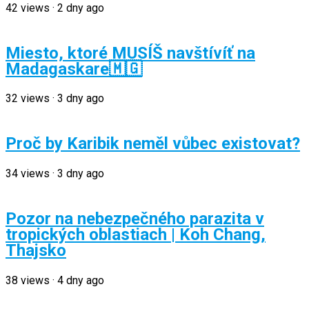
42
views
·
2 dny ago
Miesto, ktoré MUSÍŠ navštívíť na
Madagaskare🇲🇬
32
views
·
3 dny ago
Proč by Karibik neměl vůbec existovat?
34
views
·
3 dny ago
Pozor na nebezpečného parazita v
tropických oblastiach | Koh Chang,
Thajsko
38
views
·
4 dny ago