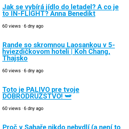
Jak se vybírá jídlo do letadel? A co je
to IN-FLIGHT? Anna Benedikt
60
views
·
6 dny ago
Rande so skromnou Laosankou v 5-
hviezdičkovom hoteli | Koh Chang,
Thajsko
60
views
·
6 dny ago
Toto je PALIVO pre tvoje
DOBRODRUŽSTVO! 🫛
60
views
·
6 dny ago
Proč v Sahaře nikdo nebydlí (a není to