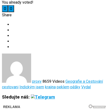
You already voted!
0
0
Share
proxy
8659 Videos
Geografie a Cestování
cestovani
Indickým
jsem
krajina
peklem
pěšky
Vydal
Sledujte náš: