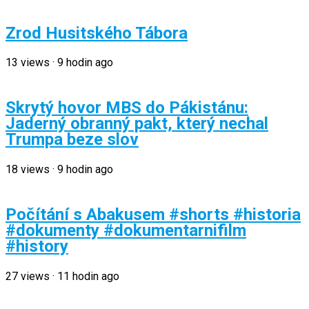
Zrod Husitského Tábora
13
views
·
9 hodin ago
Skrytý hovor MBS do Pákistánu:
Jaderný obranný pakt, který nechal
Trumpa beze slov
18
views
·
9 hodin ago
Počítání s Abakusem #shorts #historia
#dokumenty #dokumentarnifilm
#history
27
views
·
11 hodin ago