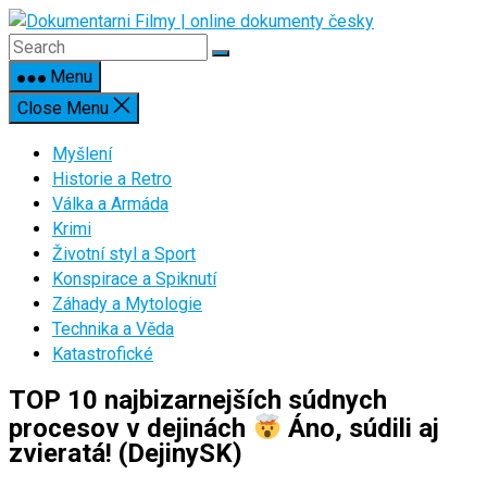
Skip
to
content
Menu
Close Menu
Myšlení
Historie a Retro
Válka a Armáda
Krimi
Životní styl a Sport
Konspirace a Spiknutí
Záhady a Mytologie
Technika a Věda
Katastrofické
TOP 10 najbizarnejších súdnych
procesov v dejinách
Áno, súdili aj
zvieratá! (DejinySK)