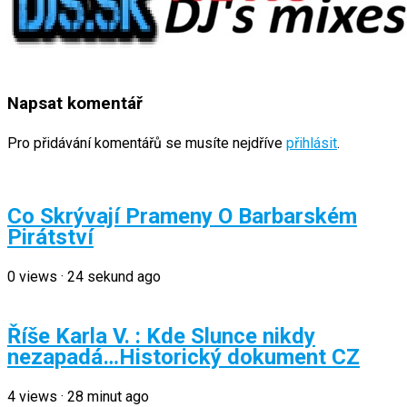
Napsat komentář
Pro přidávání komentářů se musíte nejdříve
přihlásit
.
Co Skrývají Prameny O Barbarském
Pirátství
0
views
·
24 sekund ago
Říše Karla V. : Kde Slunce nikdy
nezapadá…Historický dokument CZ
4
views
·
28 minut ago