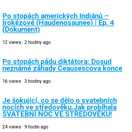
Po stopách amerických Indiánů –
Irokézové (Haudenosaunee) | Ep. 4
(Dokument)
12
views
·
2 hodiny ago
Po stopách pádu diktátora: Dosud
neznámé záhady Ceausescova konce
16
views
·
3 hodiny ago
Je šokující, co se dělo o svatebních
nocích ve středověku.Jak probíhala
SVATEBNÍ NOC VE STŘEDOVĚKU!
24
views
·
9 hodin ago