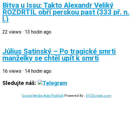
Bitva u Issu: Takto Alexandr Veliký
ROZDRTIL obří perskou past (333 př. n.
l.)
22
views
·
13 hodin ago
Július Satinský – Po tragické smrti
manželky se chtěl upít k smrti
16
views
·
14 hodin ago
Sledujte náš:
Social Media Auto Publish
Powered By :
XYZScripts.com