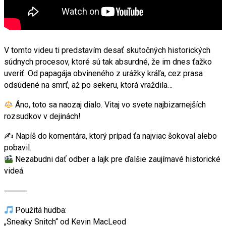
V tomto videu ti predstavím desať skutočných historických
súdnych procesov, ktoré sú tak absurdné, že im dnes ťažko
uveriť. Od papagája obvineného z urážky kráľa, cez prasa
odsúdené na smrť, až po sekeru, ktorá vraždila…
Áno, toto sa naozaj dialo. Vitaj vo svete najbizarnejších
rozsudkov v dejinách!
✍️ Napíš do komentára, ktorý prípad ťa najviac šokoval alebo
pobavil.
Nezabudni dať odber a lajk pre ďalšie zaujímavé historické
videá.
⸻
Použitá hudba:
„Sneaky Snitch“ od Kevin MacLeod