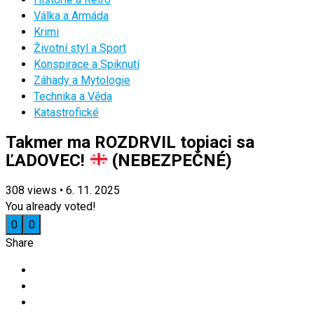
Válka a Armáda
Krimi
Životní styl a Sport
Konspirace a Spiknutí
Záhady a Mytologie
Technika a Věda
Katastrofické
Takmer ma ROZDRVIL topiaci sa
ĽADOVEC!
(NEBEZPEČNÉ)
308
views
•
6. 11. 2025
You already voted!
0
0
Share