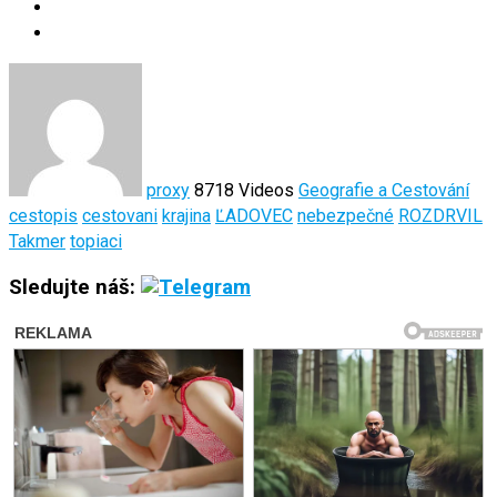
proxy
8718 Videos
Geografie a Cestování
cestopis
cestovani
krajina
ĽADOVEC
nebezpečné
ROZDRVIL
Takmer
topiaci
Sledujte náš: