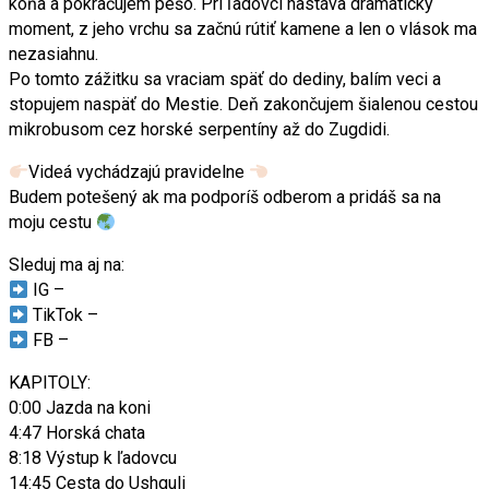
koňa a pokračujem pešo. Pri ľadovci nastáva dramatický
moment, z jeho vrchu sa začnú rútiť kamene a len o vlások ma
nezasiahnu.
Po tomto zážitku sa vraciam späť do dediny, balím veci a
stopujem naspäť do Mestie. Deň zakončujem šialenou cestou
mikrobusom cez horské serpentíny až do Zugdidi.
Videá vychádzajú pravidelne
Budem potešený ak ma podporíš odberom a pridáš sa na
moju cestu
Sleduj ma aj na:
IG –
TikTok –
FB –
KAPITOLY:
0:00 Jazda na koni
4:47 Horská chata
8:18 Výstup k ľadovcu
14:45 Cesta do Ushguli