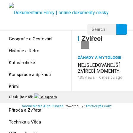
Home
Home
Zvířecí
Zvířecí
Geografie a Cestování
Historie a Retro
ZÁHADY A MYTOLOGIE
Katastrofické
NEJSLEDOVANĚJŠÍ
ZVÍŘECÍ MOMENTY!
Konspirace a Spiknutí
135
views
·
6 měsíců ago
Krimi
Sledujte náš:
Myšlení
Social Media Auto Publish
Powered By :
XYZScripts.com
Příroda a Zvířata
Technika a Věda