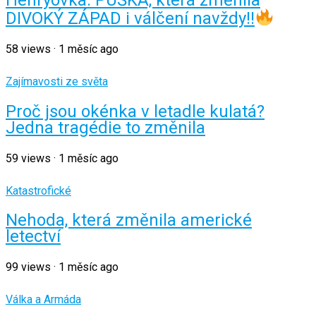
Henryovka: PUŠKA, která změnila
DIVOKÝ ZÁPAD i válčení navždy!!
58
views
·
1 měsíc ago
Zajímavosti ze světa
Proč jsou okénka v letadle kulatá?
Jedna tragédie to změnila
59
views
·
1 měsíc ago
Katastrofické
Nehoda, která změnila americké
letectví
99
views
·
1 měsíc ago
Válka a Armáda