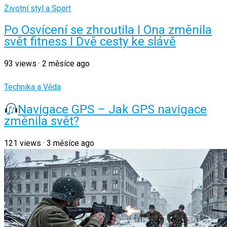
Životní styl a Sport
Po Osvícení se zhroutila I Ona změnila
svět fitness I Dvě cesty ke slávě
93
views
·
2 měsíce ago
Technika a Věda
Navigace GPS – Jak GPS navigace
změnila svět?
121
views
·
3 měsíce ago