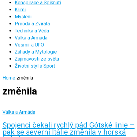
Konspirace a Spiknutí
Krimi
Myšlení
Příroda a Zvířata
Technika a Věda
Válka a Armáda
Vesmír a UFO
Záhady a Mytologie
Zajímavosti ze světa
Životní styl a Sport
Home
změnila
změnila
Válka a Armáda
Spojenci čekali rychlý pád Gótské linie –
pak se severní Itálie změnila v horská