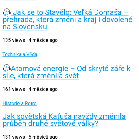
Jak se to Stavělo: Veľká Domaša –
přehrada, která změnila kraj i dovolené
na Slovensku
135
views
·
4 měsíce ago
Technika a Věda
Atomová energie – Od skryté záře k
síle, která změnila svět
161
views
·
4 měsíce ago
Historie a Retro
Jak sovětská Kaťuša navždy změnila
průběh druhé světové války?
131
views
·
5 měsíců ago