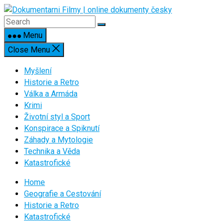
Skip
to
content
Menu
Close Menu
Myšlení
Historie a Retro
Válka a Armáda
Krimi
Životní styl a Sport
Konspirace a Spiknutí
Záhady a Mytologie
Technika a Věda
Katastrofické
Home
Geografie a Cestování
Historie a Retro
Katastrofické