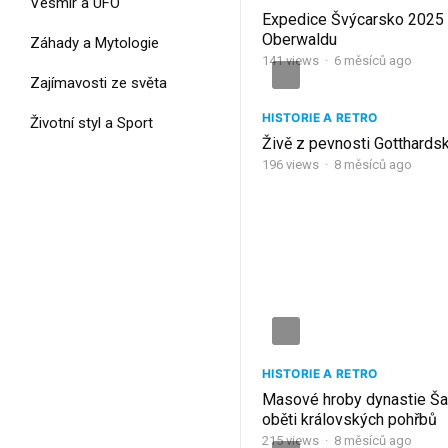
Vesmír a UFO
Expedice Švýcarsko 2025 
Oberwaldu
Záhady a Mytologie
141
views
·
6 měsíců ago
Zajímavosti ze světa
HISTORIE A RETRO
Životní styl a Sport
Živě z pevnosti Gotthards
196
views
·
8 měsíců ago
HISTORIE A RETRO
Masové hroby dynastie Ša
oběti královských pohřbů
215
views
·
8 měsíců ago