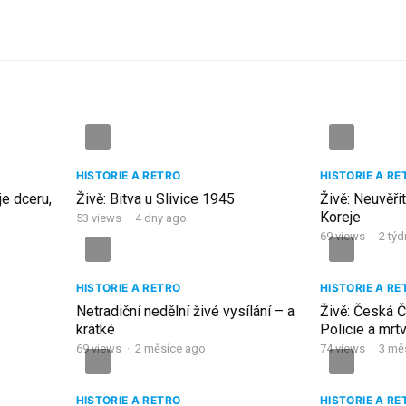
HISTORIE A RETRO
HISTORIE A RE
e dceru,
Živě: Bitva u Slivice 1945
Živě: Neuvěři
Koreje
53
views
·
4 dny ago
69
views
·
2 tý
HISTORIE A RETRO
HISTORIE A RE
Netradiční nedělní živé vysílání – a
Živě: Česká 
krátké
Policie a mrt
69
views
·
2 měsíce ago
74
views
·
3 mě
HISTORIE A RETRO
HISTORIE A RE