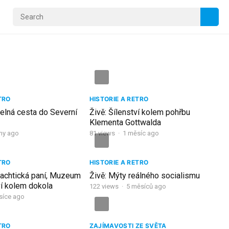
TRO
HISTORIE A RETRO
telná cesta do Severní
Živě: Šílenství kolem pohřbu
Klementa Gottwalda
dny ago
81
views
·
1 měsíc ago
TRO
HISTORIE A RETRO
Čachtická paní, Muzeum
Živě: Mýty reálného socialismu
ví kolem dokola
122
views
·
5 měsíců ago
síce ago
TRO
ZAJÍMAVOSTI ZE SVĚTA