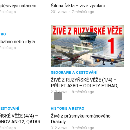
jděsivější natáčení
Šílená fakta – živé vysílání
ěsíců ago
201
views
·
7 měsíců ago
TRO
, bahno nebo idyla
ěsíců ago
GEOGRAFIE A CESTOVÁNÍ
ŽIVĚ Z RUZYŇSKÉ VĚŽE (1/4) –
PŘÍLET A380 – ODLETY ETIHAD,
CHINA AIRLINES, DELTA
217
views
·
8 měsíců ago
CESTOVÁNÍ
HISTORIE A RETRO
ŇSKÉ VĚŽE (4/4) –
Živě z průsmyku románového
ONOV AN-12, QATAR
Drákuly
ěsíců ago
312
views
·
9 měsíců ago