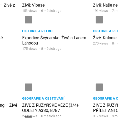
– Živě z
Živě: V base
Živě: Naše ne
153
views
·
6 měsíců ago
191
views
·
7 m
HISTORIE A RETRO
HISTORIE A RE
ké
Expedice Švýcarsko: Živě s Lacem
Živě: Kolonie
Lahodou
270
views
·
8 m
175
views
·
8 měsíců ago
GEOGRAFIE A CESTOVÁNÍ
GEOGRAFIE A 
ng – Živé
ŽIVĚ Z RUZYŇSKÉ VĚŽE (3/4)-
ŽIVĚ Z RUZY
ODLETY A380, B787
PŘÍLET ANT
CARGO 777F
248
views
·
8 měsíců ago
312
views
·
9 m