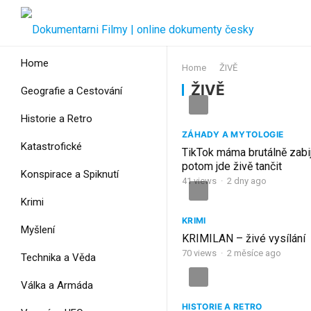
Home
Home
ŽIVĚ
ŽIVĚ
Geografie a Cestování
Historie a Retro
ZÁHADY A MYTOLOGIE
Katastrofické
TikTok máma brutálně zabij
potom jde živě tančit
Konspirace a Spiknutí
41
views
·
2 dny ago
Krimi
KRIMI
Myšlení
KRIMILAN – živé vysílání
70
views
·
2 měsíce ago
Technika a Věda
Válka a Armáda
HISTORIE A RETRO