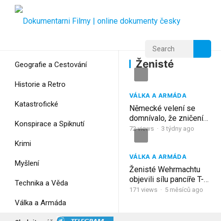
Home
Home
Ženisté
Ženisté
Geografie a Cestování
Historie a Retro
VÁLKA A ARMÁDA
Katastrofické
Německé velení se
domnívalo, že zničení
Konspirace a Spiknutí
Cherbourgu přeruší
72
views
·
3 týdny ago
zásobování – ale
Krimi
ženisté ho zprovoznili!
VÁLKA A ARMÁDA
Myšlení
Ženisté Wehrmachtu
objevili sílu pancíře T-
Technika a Věda
34
171
views
·
5 měsíců ago
Válka a Armáda