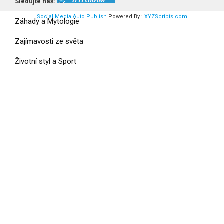
Vesmír a UFO
Sledujte náš:
Social Media Auto Publish
Powered By :
XYZScripts.com
Záhady a Mytologie
Zajímavosti ze světa
Životní styl a Sport