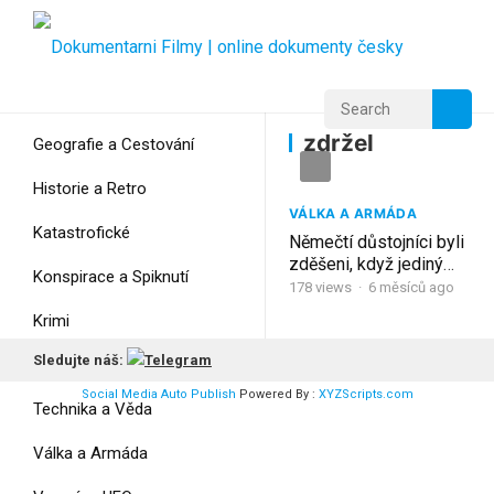
Home
Home
zdržel
zdržel
Geografie a Cestování
Historie a Retro
VÁLKA A ARMÁDA
Katastrofické
Němečtí důstojníci byli
zděšeni, když jediný
Konspirace a Spiknutí
KV-1 zdržel celý pluk
178
views
·
6 měsíců ago
Krimi
Sledujte náš:
Myšlení
Social Media Auto Publish
Powered By :
XYZScripts.com
Technika a Věda
Válka a Armáda