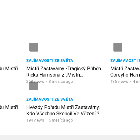
ZAJÍMAVOSTI ZE SVĚTA
ZAJÍMAVOSTI 
u Mistři
Mistři Zastavárny -Tragický Příběh
Mistři Zastav
Ricka Harrisona z „Mistři
Coreyho Harri
Zastavárny“
Zastavárny“
268
views
·
3 měsíce ago
136
views
·
4 m
ZAJÍMAVOSTI ZE SVĚTA
u Mistři
Hvězdy Pořadu Mistři Zastavárny,
Kdo Všechno Skončil Ve Vězení ?
194
views
·
6 měsíců ago