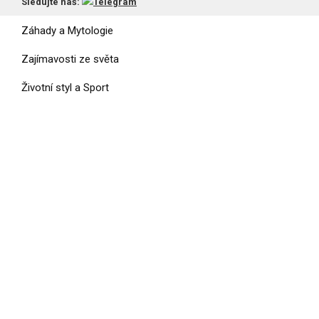
Vesmír a UFO
Sledujte náš:
Záhady a Mytologie
Zajímavosti ze světa
Životní styl a Sport