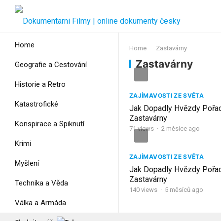
Home
Home
Zastavárny
Zastavárny
Geografie a Cestování
Historie a Retro
ZAJÍMAVOSTI ZE SVĚTA
Katastrofické
Jak Dopadly Hvězdy Pořad
Zastavárny
Konspirace a Spiknutí
71
views
·
2 měsíce ago
Krimi
ZAJÍMAVOSTI ZE SVĚTA
Myšlení
Jak Dopadly Hvězdy Pořad
Zastavárny
Technika a Věda
140
views
·
5 měsíců ago
Válka a Armáda