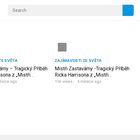
ZE SVĚTA
ZAJÍMAVOSTI ZE SVĚTA
árny – Tragický Příběh
Mistři Zastavárny -Tragický Příběh
sona z „Mistři
Ricka Harrisona z „Mistři
Zastavárny“
ěsíce ago
156
views
·
4 měsíce ago