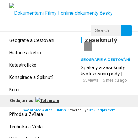
Home
Home
zaseknutý
zaseknutý
Geografie a Cestování
Historie a Retro
GEOGRAFIE A CESTOVÁNÍ
Katastrofické
Spálený a zaseknutý
kvôli zosunu pôdy |
Konspirace a Spiknutí
Sapa, Vietnam
165
views
·
6 měsíců ago
Krimi
Sledujte náš:
Myšlení
Social Media Auto Publish
Powered By :
XYZScripts.com
Příroda a Zvířata
Technika a Věda