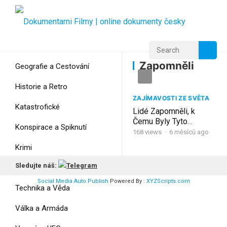
Home
Home
Zapomněli
Zapomněli
Geografie a Cestování
Historie a Retro
ZAJÍMAVOSTI ZE SVĚTA
Katastrofické
Lidé Zapomněli, k
Čemu Byly Tyto
Konspirace a Spiknutí
Záhadné Konstrukce
168
views
·
6 měsíců ago
Vytvořeny
Krimi
Sledujte náš:
Myšlení
Social Media Auto Publish
Powered By :
XYZScripts.com
Technika a Věda
Válka a Armáda