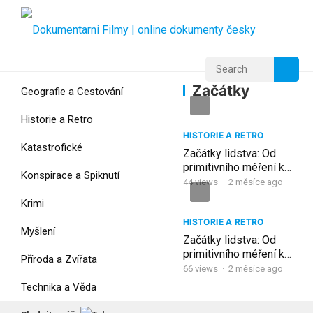
Home
Home
Začátky
Začátky
Geografie a Cestování
Historie a Retro
HISTORIE A RETRO
Katastrofické
Začátky lidstva: Od
primitivního méření k
Konspirace a Spiknutí
atomovým hodinám – 3
44
views
·
2 měsíce ago
část
Krimi
HISTORIE A RETRO
Myšlení
Začátky lidstva: Od
primitivního méření k
Příroda a Zvířata
atomovým hodinám – 2
66
views
·
2 měsíce ago
část
Technika a Věda