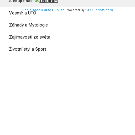
Válka a Armáda
Sledujte náš:
Social Media Auto Publish
Powered By :
XYZScripts.com
Vesmír a UFO
Záhady a Mytologie
Zajímavosti ze světa
Životní styl a Sport