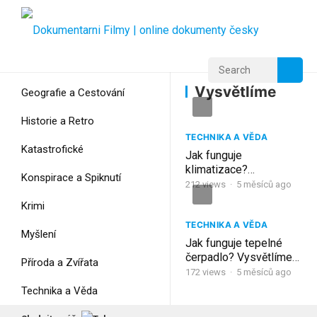
Home
Home
Vysvětlíme
Vysvětlíme
Geografie a Cestování
Historie a Retro
TECHNIKA A VĚDA
Katastrofické
Jak funguje
klimatizace?
Konspirace a Spiknutí
Vysvětlíme jednoduše a
212
views
·
5 měsíců ago
jasně!
Krimi
TECHNIKA A VĚDA
Myšlení
Jak funguje tepelné
čerpadlo? Vysvětlíme
Příroda a Zvířata
jednoduše a jasně!
172
views
·
5 měsíců ago
Technika a Věda