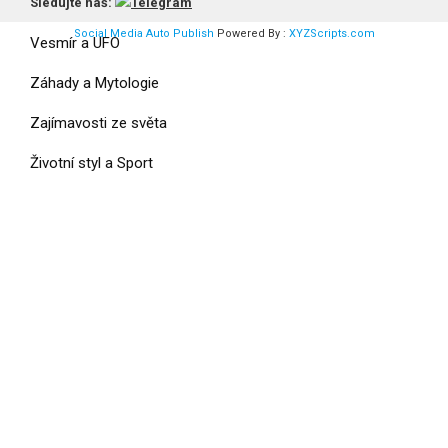
Válka a Armáda
Sledujte náš:
Social Media Auto Publish
Powered By :
XYZScripts.com
Vesmír a UFO
Záhady a Mytologie
Zajímavosti ze světa
Životní styl a Sport