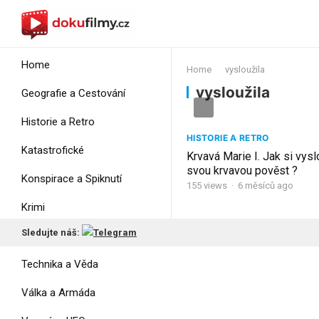
Home
Home
vysloužila
vysloužila
Geografie a Cestování
Historie a Retro
HISTORIE A RETRO
Katastrofické
Krvavá Marie I. Jak si vysl
svou krvavou pověst ?
Konspirace a Spiknutí
155
views
·
6 měsíců ago
Krimi
Sledujte náš:
Myšlení
Technika a Věda
Válka a Armáda