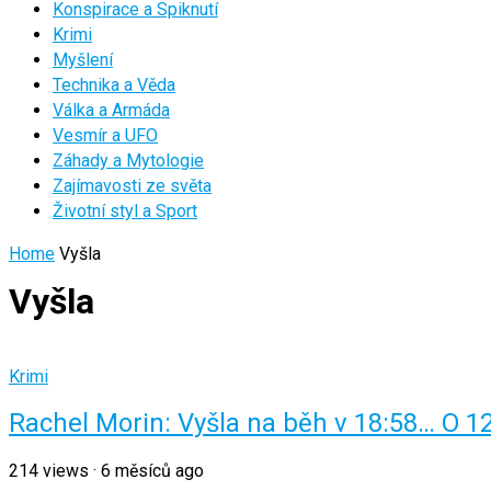
Konspirace a Spiknutí
Krimi
Myšlení
Technika a Věda
Válka a Armáda
Vesmír a UFO
Záhady a Mytologie
Zajímavosti ze světa
Životní styl a Sport
Home
Vyšla
Vyšla
Krimi
Rachel Morin: Vyšla na běh v 18:58… O 1
214
views
·
6 měsíců ago