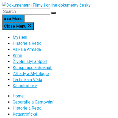
Skip
to
content
Menu
Close Menu
Myšlení
Historie a Retro
Válka a Armáda
Krimi
Životní styl a Sport
Konspirace a Spiknutí
Záhady a Mytologie
Technika a Věda
Katastrofické
Home
Geografie a Cestování
Historie a Retro
Katastrofické