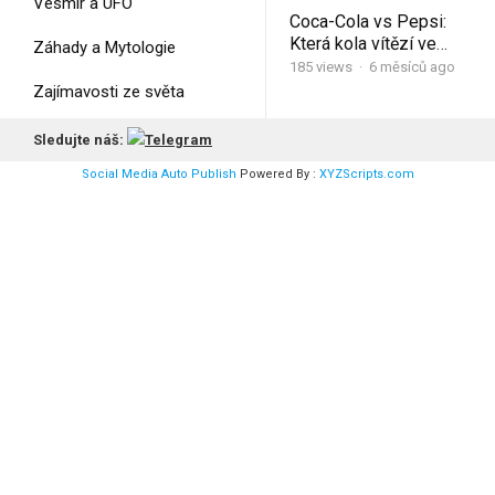
Vesmír a UFO
Coca-Cola vs Pepsi:
Která kola vítězí ve
Záhady a Mytologie
světě a co pijí místní
185
views
·
6 měsíců ago
místo nich
Zajímavosti ze světa
Životní styl a Sport
Sledujte náš:
Social Media Auto Publish
Powered By :
XYZScripts.com