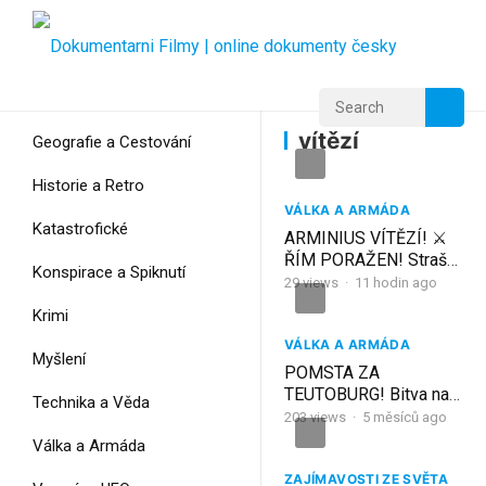
Home
Home
vítězí
vítězí
Geografie a Cestování
Historie a Retro
VÁLKA A ARMÁDA
Katastrofické
ARMINIUS VÍTĚZÍ! ⚔️
ŘÍM PORAŽEN! Strašná
Konspirace a Spiknutí
prohra v Teutoburském
29
views
·
11 hodin ago
lese…
Krimi
VÁLKA A ARMÁDA
Myšlení
POMSTA ZA
TEUTOBURG! Bitva na
Technika a Věda
pláni Idistaviso…Řím
203
views
·
5 měsíců ago
znovu vítězí!
Válka a Armáda
ZAJÍMAVOSTI ZE SVĚTA