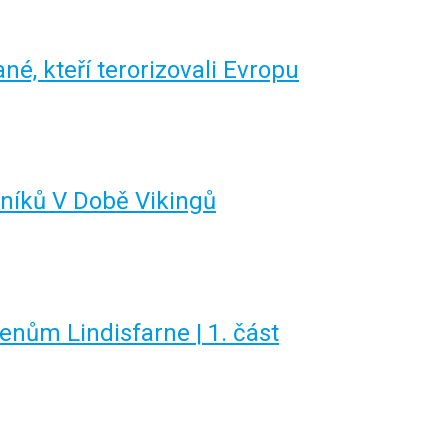
né, kteří terorizovali Evropu
níků V Době Vikingů
enům Lindisfarne | 1. část