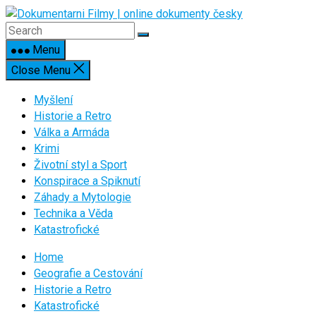
Skip
to
content
Menu
Close Menu
Myšlení
Historie a Retro
Válka a Armáda
Krimi
Životní styl a Sport
Konspirace a Spiknutí
Záhady a Mytologie
Technika a Věda
Katastrofické
Home
Geografie a Cestování
Historie a Retro
Katastrofické