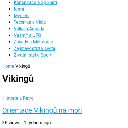
Konspirace a Spiknutí
Krimi
Myšlení
Technika a Věda
Válka a Armáda
Vesmír a UFO
Záhady a Mytologie
Zajímavosti ze světa
Životní styl a Sport
Home
Vikingů
Vikingů
Historie a Retro
Orientace Vikingů na moři
36
views
·
1 týdnem ago