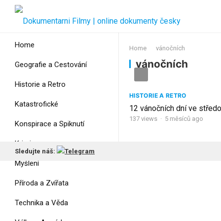
Home
Home
vánočních
vánočních
Geografie a Cestování
Historie a Retro
HISTORIE A RETRO
Katastrofické
12 vánočních dní ve střed
137
views
·
5 měsíců ago
Konspirace a Spiknutí
Krimi
Sledujte náš:
Myšlení
Příroda a Zvířata
Technika a Věda