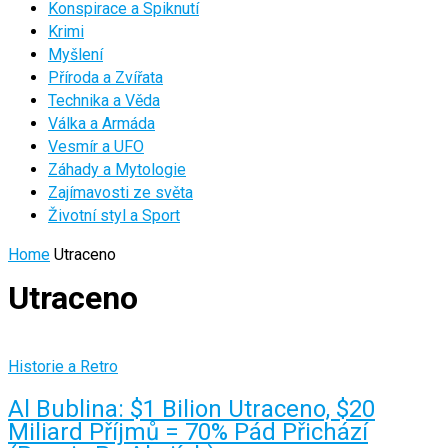
Konspirace a Spiknutí
Krimi
Myšlení
Příroda a Zvířata
Technika a Věda
Válka a Armáda
Vesmír a UFO
Záhady a Mytologie
Zajímavosti ze světa
Životní styl a Sport
Home
Utraceno
Utraceno
Historie a Retro
Al Bublina: $1 Bilion Utraceno, $20
Miliard Příjmů = 70% Pád Přichází