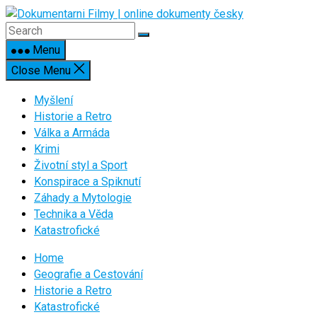
Skip
to
content
Menu
Close Menu
Myšlení
Historie a Retro
Válka a Armáda
Krimi
Životní styl a Sport
Konspirace a Spiknutí
Záhady a Mytologie
Technika a Věda
Katastrofické
Home
Geografie a Cestování
Historie a Retro
Katastrofické