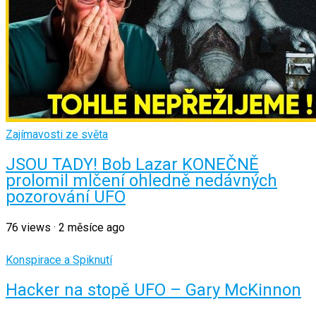
Zajímavosti ze světa
JSOU TADY! Bob Lazar KONEČNĚ
prolomil mlčení ohledně nedávných
pozorování UFO
76
views
·
2 měsíce ago
Konspirace a Spiknutí
Hacker na stopě UFO – Gary McKinnon