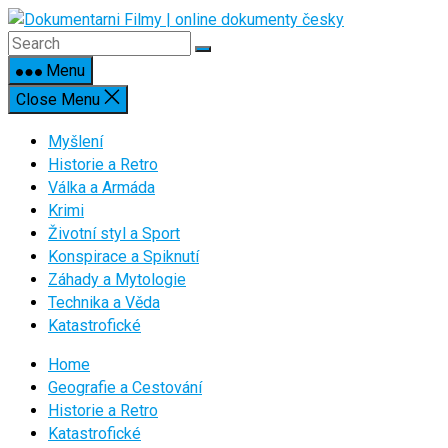
Skip
to
content
Menu
Close Menu
Myšlení
Historie a Retro
Válka a Armáda
Krimi
Životní styl a Sport
Konspirace a Spiknutí
Záhady a Mytologie
Technika a Věda
Katastrofické
Home
Geografie a Cestování
Historie a Retro
Katastrofické