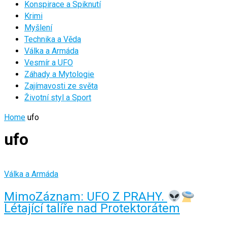
Konspirace a Spiknutí
Krimi
Myšlení
Technika a Věda
Válka a Armáda
Vesmír a UFO
Záhady a Mytologie
Zajímavosti ze světa
Životní styl a Sport
Home
ufo
ufo
Válka a Armáda
MimoZáznam: UFO Z PRAHY.
Létající talíře nad Protektorátem