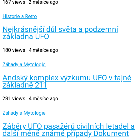
167
views
·
2 měsíce ago
Historie a Retro
Nejkrásnější důl světa a podzemní
základna UFO
180
views
·
4 měsíce ago
Záhady a Mytologie
Andský komplex výzkumu UFO v tajné
základně 211
281
views
·
4 měsíce ago
Záhady a Mytologie
Záběry UFO pasažérů civilních letadel a
další méně známé případy Dokument