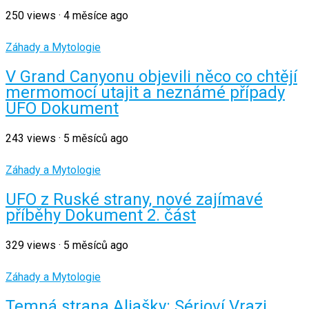
250
views
·
4 měsíce ago
Záhady a Mytologie
V Grand Canyonu objevili něco co chtějí
mermomocí utajit a neznámé případy
UFO Dokument
243
views
·
5 měsíců ago
Záhady a Mytologie
UFO z Ruské strany, nové zajímavé
příběhy Dokument 2. část
329
views
·
5 měsíců ago
Záhady a Mytologie
Temná strana Aljašky: Sérioví Vrazi,