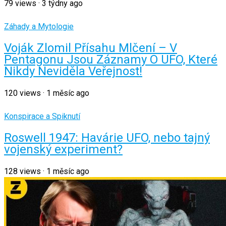
79
views
·
3 týdny ago
Záhady a Mytologie
Voják Zlomil Přísahu Mlčení – V
Pentagonu Jsou Záznamy O UFO, Které
Nikdy Neviděla Veřejnost!
120
views
·
1 měsíc ago
Konspirace a Spiknutí
Roswell 1947: Havárie UFO, nebo tajný
vojenský experiment?
128
views
·
1 měsíc ago