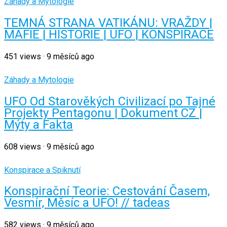
Záhady a Mytologie
TEMNÁ STRANA VATIKÁNU: VRAŽDY |
MAFIE | HISTORIE | UFO | KONSPIRACE
451
views
·
9 měsíců ago
Záhady a Mytologie
UFO Od Starověkých Civilizací po Tajné
Projekty Pentagonu | Dokument CZ |
Mýty a Fakta
608
views
·
9 měsíců ago
Konspirace a Spiknutí
Konspirační Teorie: Cestování Časem,
Vesmír, Měsíc a UFO! // tadeas
582
views
·
9 měsíců ago