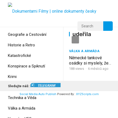
Home
Home
udeřila
udeřila
Geografie a Cestování
Historie a Retro
VÁLKA A ARMÁDA
Katastrofické
Německé tankové
osádky si myslely, že
Konspirace a Spiknutí
jim topení stačí – pak
188
views
·
6 měsíců ago
udeřila skutečná zima
Krimi
Sledujte náš:
Myšlení
Social Media Auto Publish
Powered By :
XYZScripts.com
Technika a Věda
Válka a Armáda