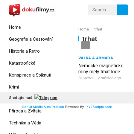
Home
Home
trhat
trhat
Geografie a Cestování
Historie a Retro
VÁLKA A ARMÁDA
Katastrofické
Německé magnetické
miny měly trhat lodě
Konspirace a Spiknutí
bez dotyku – Spojenci
81
views
·
2 měsíce ago
však lodím vzali
Krimi
magnetický podpis
Sledujte náš:
Myšlení
Social Media Auto Publish
Powered By :
XYZScripts.com
Příroda a Zvířata
Technika a Věda