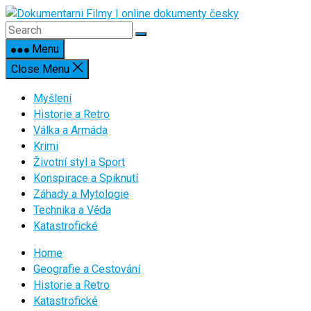
Skip
to
content
Menu
Close Menu
Myšlení
Historie a Retro
Válka a Armáda
Krimi
Životní styl a Sport
Konspirace a Spiknutí
Záhady a Mytologie
Technika a Věda
Katastrofické
Home
Geografie a Cestování
Historie a Retro
Katastrofické