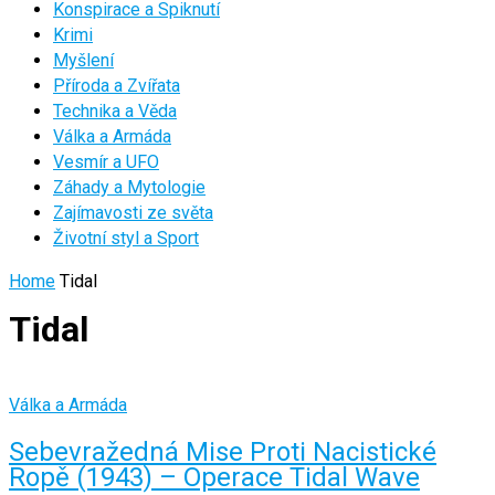
Konspirace a Spiknutí
Krimi
Myšlení
Příroda a Zvířata
Technika a Věda
Válka a Armáda
Vesmír a UFO
Záhady a Mytologie
Zajímavosti ze světa
Životní styl a Sport
Home
Tidal
Tidal
Válka a Armáda
Sebevražedná Mise Proti Nacistické
Ropě (1943) – Operace Tidal Wave