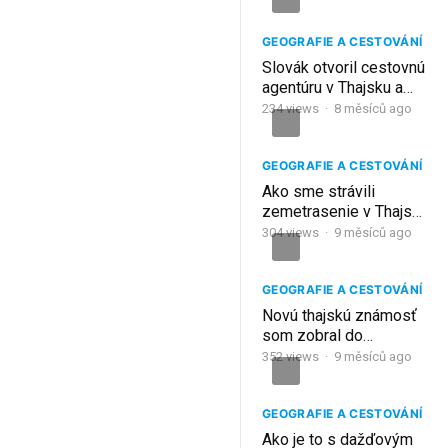
Pattaya, Thajsko
GEOGRAFIE A CESTOVÁNÍ
Slovák otvoril cestovnú
agentúru v Thajsku a
pozval nás na exkurziu
234
views
·
8 měsíců ago
| Koh Raet, Thajsko
GEOGRAFIE A CESTOVÁNÍ
Ako sme strávili
zemetrasenie v Thajsku
s mjanmarskou
304
views
·
9 měsíců ago
kamarátkou | Patttaya,
Thajsko
GEOGRAFIE A CESTOVÁNÍ
Novú thajskú známosť
som zobral do
najväčšieho hotela v
352
views
·
9 měsíců ago
Thajsku | Pattaya,
Thajsko
GEOGRAFIE A CESTOVÁNÍ
Ako je to s dažďovým