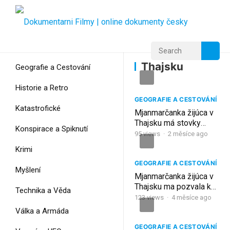
Home
Home
Thajsku
Thajsku
Geografie a Cestování
Historie a Retro
GEOGRAFIE A CESTOVÁNÍ
Katastrofické
Mjanmarčanka žijúca v
Thajsku má stovky
Konspirace a Spiknutí
odberateľov zo
95
views
·
2 měsíce ago
Slovenska a Čiech |
Krimi
Koh Samui, Thajsko
GEOGRAFIE A CESTOVÁNÍ
Myšlení
Mjanmarčanka žijúca v
Thajsku ma pozvala k
Technika a Věda
sebe domov | Pattaya,
123
views
·
4 měsíce ago
Thajsko
Válka a Armáda
GEOGRAFIE A CESTOVÁNÍ