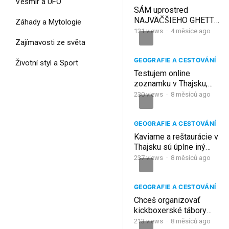
Vesmír a UFO
SÁM uprostred
NAJVÄČŠIEHO GHETTA
Záhady a Mytologie
v Thajsku!
Bangkok
121
views
·
4 měsíce ago
Zajímavosti ze světa
GEOGRAFIE A CESTOVÁNÍ
Životní styl a Sport
Testujem online
zoznamku v Thajsku,
muži to tu majú ľahké |
230
views
·
8 měsíců ago
Pattaya, Thajsko
GEOGRAFIE A CESTOVÁNÍ
Kaviarne a reštaurácie v
Thajsku sú úplne iný
level | Pattaya, Thajsko
237
views
·
8 měsíců ago
GEOGRAFIE A CESTOVÁNÍ
Chceš organizovať
kickboxerské tábory
priamo v Thajsku? |
213
views
·
8 měsíců ago