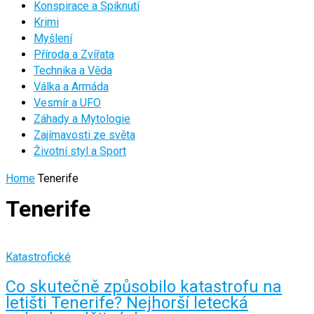
Konspirace a Spiknutí
Krimi
Myšlení
Příroda a Zvířata
Technika a Věda
Válka a Armáda
Vesmír a UFO
Záhady a Mytologie
Zajímavosti ze světa
Životní styl a Sport
Home
Tenerife
Tenerife
Katastrofické
Co skutečně způsobilo katastrofu na
letišti Tenerife? Nejhorší letecká