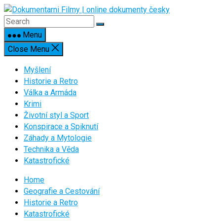
Skip
to
content
Menu
Close Menu
Myšlení
Historie a Retro
Válka a Armáda
Krimi
Životní styl a Sport
Konspirace a Spiknutí
Záhady a Mytologie
Technika a Věda
Katastrofické
Home
Geografie a Cestování
Historie a Retro
Katastrofické