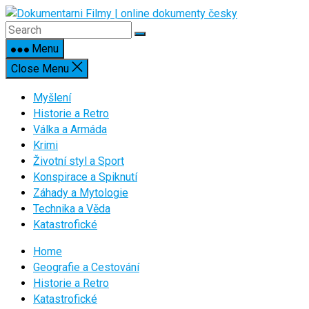
Skip
to
content
Menu
Close Menu
Myšlení
Historie a Retro
Válka a Armáda
Krimi
Životní styl a Sport
Konspirace a Spiknutí
Záhady a Mytologie
Technika a Věda
Katastrofické
Home
Geografie a Cestování
Historie a Retro
Katastrofické