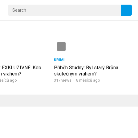
KRIMI
y EXKLUZIVNĚ: Kdo
Příběh Studny: Byl starý Brůna
m vrahem?
skutečným vrahem?
ěsíců ago
317
views
·
8 měsíců ago