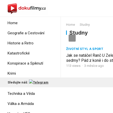
Home
Home
Studny
Studny
Geografie a Cestování
Historie a Retro
ŽIVOTNÍ STYL A SPORT
Katastrofické
Jak se natáčel Ranč U Zel
sedmy? Pád z koně i do st
Konspirace a Spiknutí
Seriálové návraty
113
views
·
3 měsíce ago
Krimi
Sledujte náš:
Myšlení
Technika a Věda
Válka a Armáda