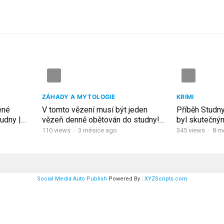
ZÁHADY A MYTOLOGIE
KRIMI
ené
V tomto vězení musí být jeden
Příběh Studn
udny |
vězeň denně obětován do studny!
byl skutečný
Nejsilnější přežijí.
110
views
·
3 měsíce ago
345
views
·
8 m
Social Media Auto Publish
Powered By :
XYZScripts.com