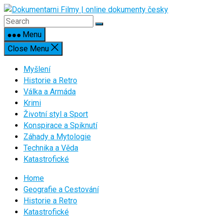
Skip
to
content
Menu
Close Menu
Myšlení
Historie a Retro
Válka a Armáda
Krimi
Životní styl a Sport
Konspirace a Spiknutí
Záhady a Mytologie
Technika a Věda
Katastrofické
Home
Geografie a Cestování
Historie a Retro
Katastrofické