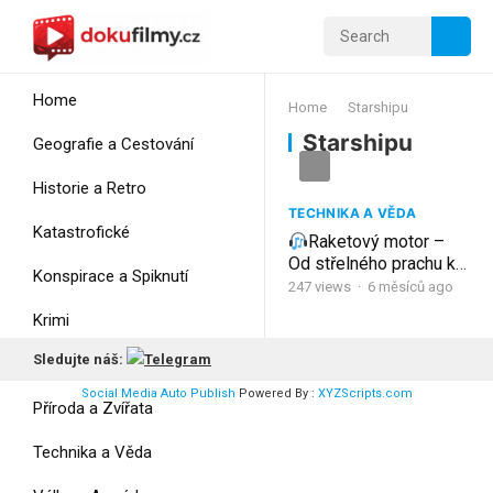
Home
Home
Starshipu
Starshipu
Geografie a Cestování
Historie a Retro
TECHNIKA A VĚDA
Katastrofické
Raketový motor –
Od střelného prachu ke
Konspirace a Spiknutí
Starshipu
247
views
·
6 měsíců ago
Krimi
Sledujte náš:
Myšlení
Social Media Auto Publish
Powered By :
XYZScripts.com
Příroda a Zvířata
Technika a Věda