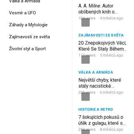
Válka a Armáda
A. A. Milne: Autor
oblíbených knih o
Vesmír a UFO
Medvídkovi Pú, které
104
views
·
4 měsíce ago
se staly pro jeho rodinu
Záhady a Mytologie
prokletím
ZAJÍMAVOSTI ZE SVĚTA
Zajímavosti ze světa
20 Znepokojivých Věcí,
Životní styl a Sport
Které Se Staly Během
Otroctví
117
views
·
5 měsíců ago
VÁLKA A ARMÁDA
Největší chyby, které
stály nacistické
Německo druhou
205
views
·
6 měsíců ago
světovou válku
HISTORIE A RETRO
7 šokujících pokusů o
útěk z gulagu, které se
skutečně staly
284
views
·
8 měsíců ago