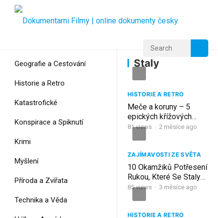
Home
Home
Staly
Staly
Geografie a Cestování
Historie a Retro
HISTORIE A RETRO
Katastrofické
Meče a koruny – 5
epických křížových
Konspirace a Spiknutí
výprav, které se staly
81
views
·
2 měsíce ago
legendami
Krimi
ZAJÍMAVOSTI ZE SVĚTA
Myšlení
10 Okamžiků Potřesení
Rukou, Které Se Staly
Příroda a Zvířata
Historickými
85
views
·
3 měsíce ago
Technika a Věda
HISTORIE A RETRO