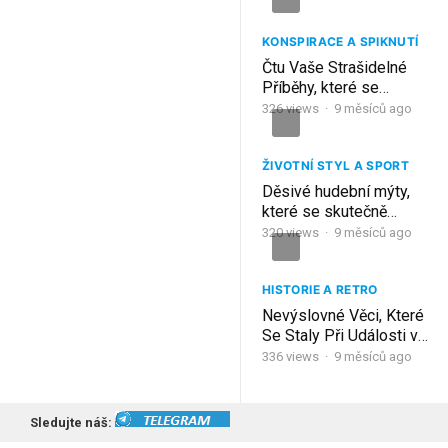
KONSPIRACE A SPIKNUTÍ
Čtu Vaše Strašidelné
Příběhy, které se
OPRAVDU STALY +
326
views
·
9 měsíců ago
DŮKAZY!
(#12)
ŽIVOTNÍ STYL A SPORT
Děsivé hudební mýty,
které se skutečně
staly! – Příběhy, z
320
views
·
9 měsíců ago
kterých mrazí..
HISTORIE A RETRO
Nevýslovné Věci, Které
Se Staly Při Události v
„Nankingu“
336
views
·
9 měsíců ago
Sledujte náš: