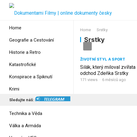
Home
Home
Srstky
Srstky
Geografie a Cestování
Historie a Retro
ŽIVOTNÍ STYL A SPORT
Katastrofické
Silák, který miloval zvířata
odchod Zdeňka Srstky
Konspirace a Spiknutí
171
views
·
6 měsíců ago
Krimi
Sledujte náš:
Myšlení
Technika a Věda
Válka a Armáda