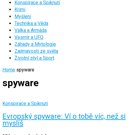
Konspirace a Spiknutí
Krimi
Myšlení
Technika a Věda
Válka a Armáda
Vesmír a UFO
Záhady a Mytologie
Zajímavosti ze světa
Životní styl a Sport
Home
spyware
spyware
Konspirace a Spiknutí
Evropský spyware: Ví o tobě víc, než si
myslíš