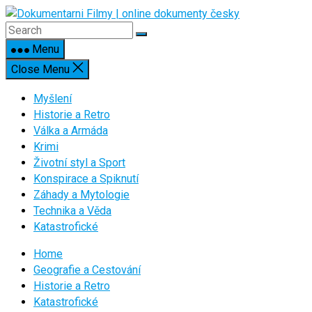
Skip
to
content
Menu
Close Menu
Myšlení
Historie a Retro
Válka a Armáda
Krimi
Životní styl a Sport
Konspirace a Spiknutí
Záhady a Mytologie
Technika a Věda
Katastrofické
Home
Geografie a Cestování
Historie a Retro
Katastrofické