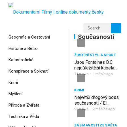
Home
Home
Současnosti
Současnosti
Geografie a Cestování
Historie a Retro
ŽIVOTNÍ STYL A SPORT
Katastrofické
Jsou Fontaines D.C.
nejdůležitější kapela
Konspirace a Spiknutí
současnosti?
71
views
·
1 měsíc ago
Krimi
KRIMI
Myšlení
Největší drogový boss
současnosti / El
Příroda a Zvířata
Mencho
95
views
·
2 měsíce ago
Technika a Věda
ZAJÍMAVOSTI ZE SVĚTA