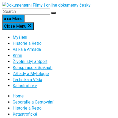
Skip
to
content
Menu
Close Menu
Myšlení
Historie a Retro
Válka a Armáda
Krimi
Životní styl a Sport
Konspirace a Spiknutí
Záhady a Mytologie
Technika a Věda
Katastrofické
Home
Geografie a Cestování
Historie a Retro
Katastrofické