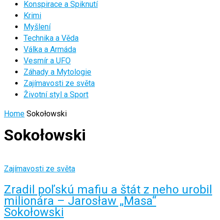
Konspirace a Spiknutí
Krimi
Myšlení
Technika a Věda
Válka a Armáda
Vesmír a UFO
Záhady a Mytologie
Zajímavosti ze světa
Životní styl a Sport
Home
Sokołowski
Sokołowski
Zajímavosti ze světa
Zradil poľskú mafiu a štát z neho urobil
milionára – Jarosław „Masa“
Sokołowski