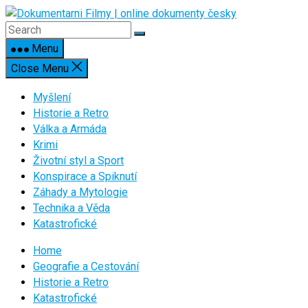
Skip
to
content
Menu
Close Menu
Myšlení
Historie a Retro
Válka a Armáda
Krimi
Životní styl a Sport
Konspirace a Spiknutí
Záhady a Mytologie
Technika a Věda
Katastrofické
Home
Geografie a Cestování
Historie a Retro
Katastrofické