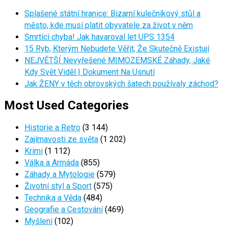
Splašené státní hranice: Bizarní kulečníkový stůl a
město, kde musí platit obyvatele za život v něm
Smrtící chyba! Jak havaroval let UPS 1354
15 Ryb, Kterým Nebudete Věřit, Že Skutečně Existují
NEJVĚTŠÍ Nevyřešené MIMOZEMSKÉ Záhady, Jaké
Kdy Svět Viděl | Dokument Na Usnutí
Jak ŽENY v těch obrovských šatech používaly záchod?
Most Used Categories
Historie a Retro
(3 144)
Zajímavosti ze světa
(1 202)
Krimi
(1 112)
Válka a Armáda
(855)
Záhady a Mytologie
(579)
Životní styl a Sport
(575)
Technika a Věda
(484)
Geografie a Cestování
(469)
Myšlení
(102)