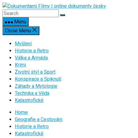
Skip
to
content
Menu
Close Menu
Myšlení
Historie a Retro
Válka a Armáda
Krimi
Životní styl a Sport
Konspirace a Spiknutí
Záhady a Mytologie
Technika a Věda
Katastrofické
Home
Geografie a Cestování
Historie a Retro
Katastrofické