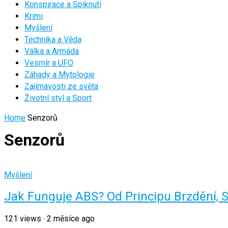
Konspirace a Spiknutí
Krimi
Myšlení
Technika a Věda
Válka a Armáda
Vesmír a UFO
Záhady a Mytologie
Zajímavosti ze světa
Životní styl a Sport
Home
Senzorů
Senzorů
Myšlení
Jak Funguje ABS? Od Principu Brzdění, 
121
views
·
2 měsíce ago