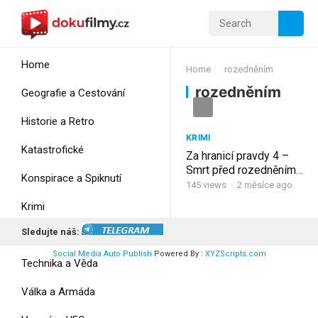
Home
Home
rozedněním
rozedněním
Geografie a Cestování
Historie a Retro
KRIMI
Katastrofické
Za hranicí pravdy 4 –
Smrt před rozedněním,
Konspirace a Spiknutí
CZdab
145
views
·
2 měsíce ago
Krimi
Sledujte náš:
Myšlení
Social Media Auto Publish
Powered By :
XYZScripts.com
Technika a Věda
Válka a Armáda