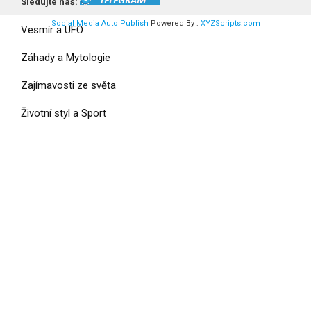
Válka a Armáda
Sledujte náš:
Social Media Auto Publish
Powered By :
XYZScripts.com
Vesmír a UFO
Záhady a Mytologie
Zajímavosti ze světa
Životní styl a Sport