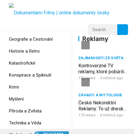
Home
Home
Reklamy
Reklamy
Geografie a Cestování
Historie a Retro
ZAJÍMAVOSTI ZE SVĚTA
Katastrofické
Kontroverzné TV
reklamy, ktoré pobúrili
Konspirace a Spiknutí
Slovákov
150
views
·
4 měsíce ago
Krimi
ZÁHADY A MYTOLOGIE
Myšlení
České Nekorektní
Reklamy: To už dneska
Příroda a Zvířata
neuvidíte!
170
views
·
6 měsíců ago
Technika a Věda