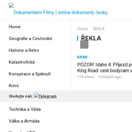
Home
Home
ŘEKLA
ŘEKLA
Geografie a Cestování
Historie a Retro
KRIMI
Katastrofické
POZOR! Idaho 4: Příjezd po
King Road: celé bodycam 
Konspirace a Spiknutí
titulky. Co řekla DYLAN?
174
views
·
5 měsíců ago
Krimi
Sledujte náš:
Myšlení
Technika a Věda
Válka a Armáda