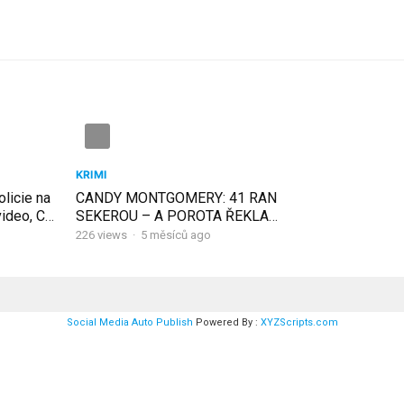
KRIMI
licie na
CANDY MONTGOMERY: 41 RAN
video, CZ
SEKEROU – A POROTA ŘEKLA
NEVINNÁ! 😱 | TRUE CRIME CZ
226
views
·
5 měsíců ago
Social Media Auto Publish
Powered By :
XYZScripts.com