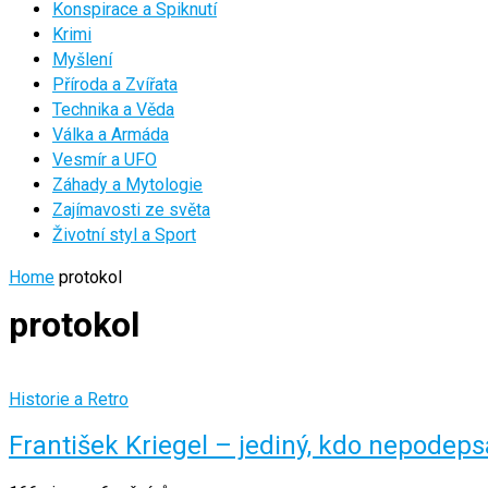
Konspirace a Spiknutí
Krimi
Myšlení
Příroda a Zvířata
Technika a Věda
Válka a Armáda
Vesmír a UFO
Záhady a Mytologie
Zajímavosti ze světa
Životní styl a Sport
Home
protokol
protokol
Historie a Retro
František Kriegel – jediný, kdo nepodep