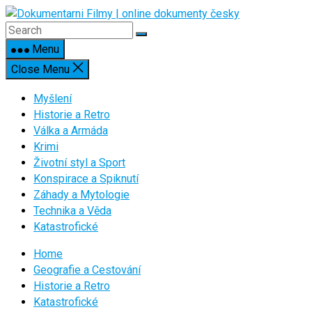
Skip
to
content
Menu
Close Menu
Myšlení
Historie a Retro
Válka a Armáda
Krimi
Životní styl a Sport
Konspirace a Spiknutí
Záhady a Mytologie
Technika a Věda
Katastrofické
Home
Geografie a Cestování
Historie a Retro
Katastrofické