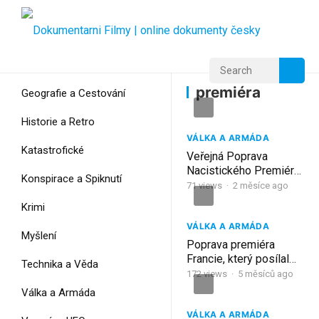
Home
Home
premiéra
premiéra
Geografie a Cestování
Historie a Retro
VÁLKA A ARMÁDA
Katastrofické
Veřejná Poprava
Nacistického Premiéra
Konspirace a Spiknutí
Maďarska, Který
71
views
·
2 měsíce ago
Zmasakroval 35 000
Krimi
Lidí : Ferenc Szálasi
VÁLKA A ARMÁDA
Myšlení
Poprava premiéra
Francie, který posílal
Technika a Věda
děti do nacistických
172
views
·
5 měsíců ago
táborů: Pierre Laval
Válka a Armáda
VÁLKA A ARMÁDA