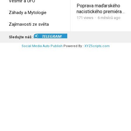
Vesmír a UFO
Poprava maďarského
nacistického premiéra,
Záhady a Mytologie
který v Osvětimi zabil
171
views
·
6 měsíců ago
330 000 mužů, žen a
Zajímavosti ze světa
dětí: D.Sztójay
Životní styl a Sport
Sledujte náš:
Social Media Auto Publish
Powered By :
XYZScripts.com