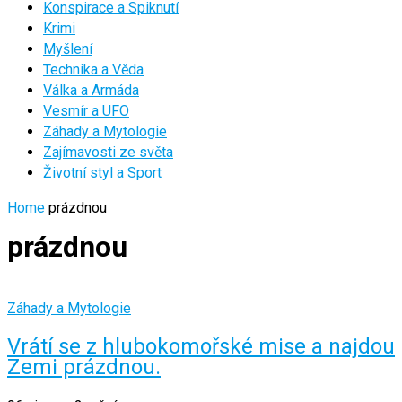
Konspirace a Spiknutí
Krimi
Myšlení
Technika a Věda
Válka a Armáda
Vesmír a UFO
Záhady a Mytologie
Zajímavosti ze světa
Životní styl a Sport
Home
prázdnou
prázdnou
Záhady a Mytologie
Vrátí se z hlubokomořské mise a najdou
Zemi prázdnou.