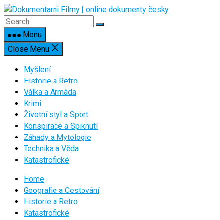
Skip
to
content
Menu
Close Menu
Myšlení
Historie a Retro
Válka a Armáda
Krimi
Životní styl a Sport
Konspirace a Spiknutí
Záhady a Mytologie
Technika a Věda
Katastrofické
Home
Geografie a Cestování
Historie a Retro
Katastrofické