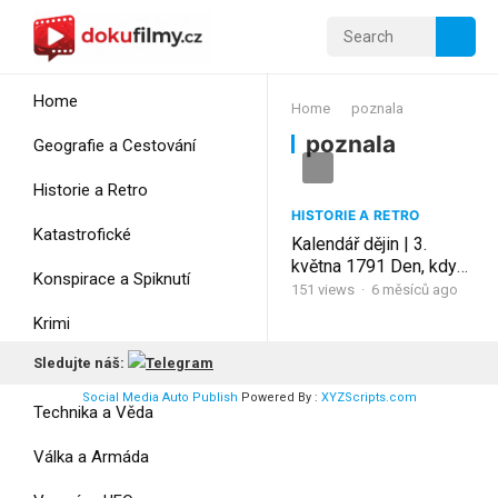
Home
Home
poznala
poznala
Geografie a Cestování
Historie a Retro
HISTORIE A RETRO
Katastrofické
Kalendář dějin | 3.
května 1791 Den, kdy
Konspirace a Spiknutí
Evropa poznala
151
views
·
6 měsíců ago
moderní ústavu
Krimi
#history #poland
#learning
Sledujte náš:
Myšlení
Social Media Auto Publish
Powered By :
XYZScripts.com
Technika a Věda
Válka a Armáda