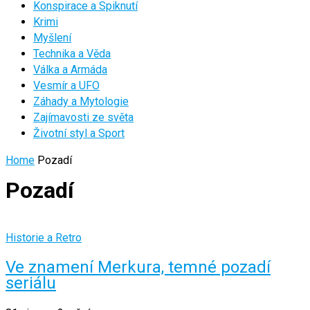
Konspirace a Spiknutí
Krimi
Myšlení
Technika a Věda
Válka a Armáda
Vesmír a UFO
Záhady a Mytologie
Zajímavosti ze světa
Životní styl a Sport
Home
Pozadí
Pozadí
Historie a Retro
Ve znamení Merkura, temné pozadí
seriálu