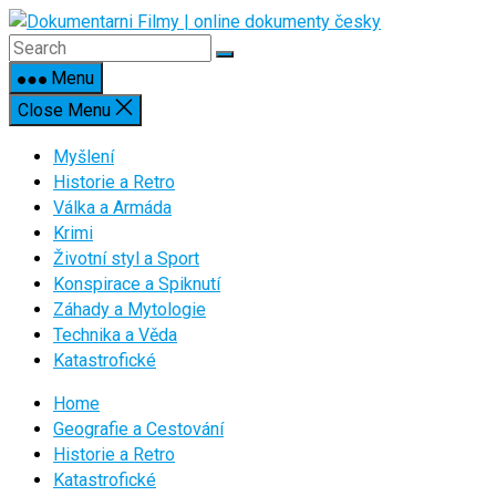
Skip
to
content
Menu
Close Menu
Myšlení
Historie a Retro
Válka a Armáda
Krimi
Životní styl a Sport
Konspirace a Spiknutí
Záhady a Mytologie
Technika a Věda
Katastrofické
Home
Geografie a Cestování
Historie a Retro
Katastrofické